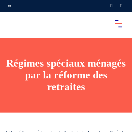
Régimes spéciaux ménagés
par la réforme des
retraites