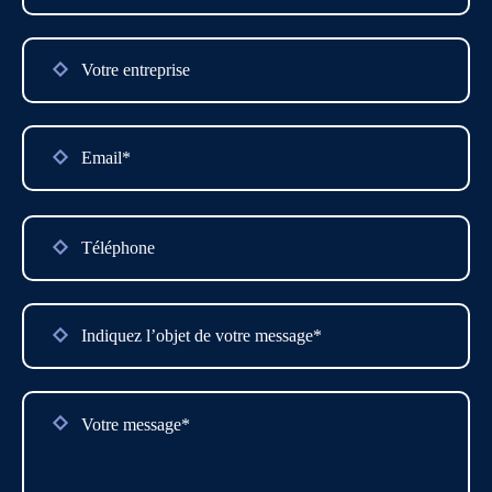
Please
leave
this
field
empty.