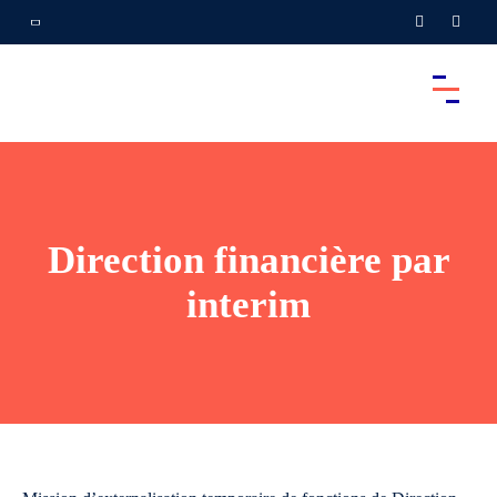
Direction financière par
interim