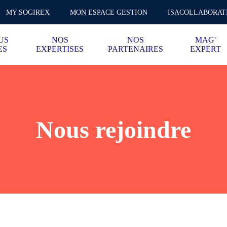
MY SOGIREX
MON ESPACE GESTION
ISACOLLABORAT
US
NOS
NOS
MAG'
ES
EXPERTISES
PARTENAIRES
EXPERT
Nous rejoindre