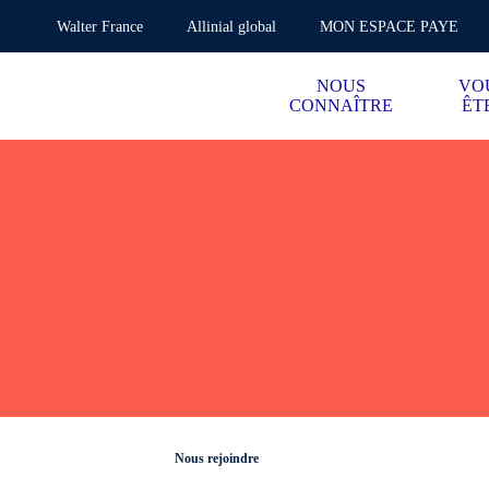
Walter France
Allinial global
MON ESPACE PAYE
NOUS
VO
CONNAÎTRE
ÊT
Nous rejoindre