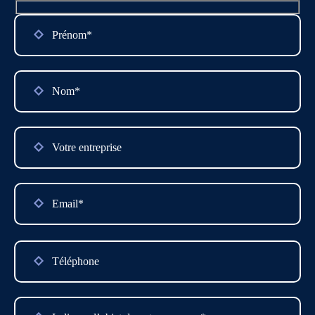
françaises.
Please
leave
this
field
empty.