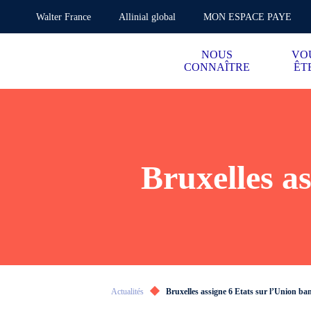
Walter France
Allinial global
MON ESPACE PAYE
NOUS
VO
CONNAÎTRE
ÊT
Bruxelles as
Actualités
Bruxelles assigne 6 Etats sur l’Union ba