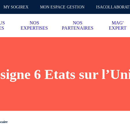
MY SOGIREX
MON ESPACE GESTION
ISACOLLABORAT
US
NOS
NOS
MAG'
ES
EXPERTISES
PARTENAIRES
EXPERT
signe 6 Etats sur l’U
ncaire