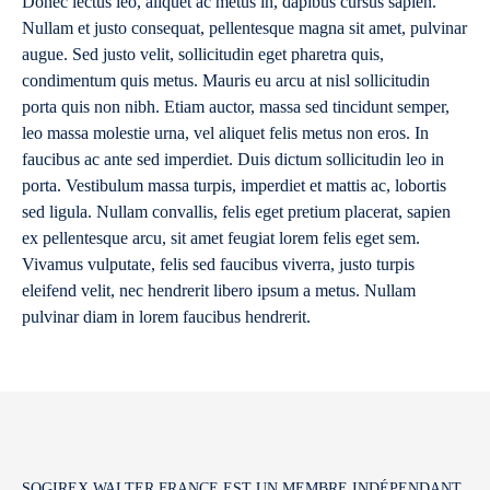
Donec lectus leo, aliquet ac metus in, dapibus cursus sapien.
Nullam et justo consequat, pellentesque magna sit amet, pulvinar
augue. Sed justo velit, sollicitudin eget pharetra quis,
condimentum quis metus. Mauris eu arcu at nisl sollicitudin
porta quis non nibh. Etiam auctor, massa sed tincidunt semper,
leo massa molestie urna, vel aliquet felis metus non eros. In
faucibus ac ante sed imperdiet. Duis dictum sollicitudin leo in
porta. Vestibulum massa turpis, imperdiet et mattis ac, lobortis
sed ligula. Nullam convallis, felis eget pretium placerat, sapien
ex pellentesque arcu, sit amet feugiat lorem felis eget sem.
Vivamus vulputate, felis sed faucibus viverra, justo turpis
eleifend velit, nec hendrerit libero ipsum a metus. Nullam
pulvinar diam in lorem faucibus hendrerit.
SOGIREX WALTER FRANCE EST UN MEMBRE INDÉPENDANT