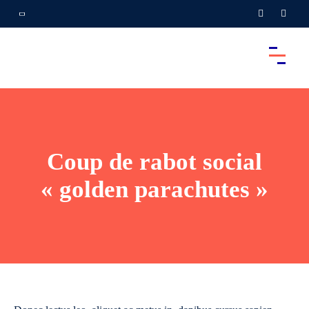
Coup de rabot social
« golden parachutes »