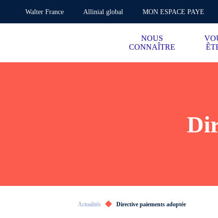
Walter France
Allinial global
MON ESPACE PAYE
NOUS
VO
CONNAÎTRE
ÊT
Dir
Actualités
Directive paiements adoptée