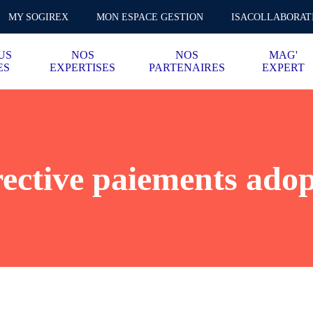
MY SOGIREX
MON ESPACE GESTION
ISACOLLABORAT
US
NOS
NOS
MAG'
ES
EXPERTISES
PARTENAIRES
EXPERT
ective paiements adop