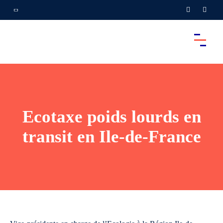
Ecotaxe poids lourds en
transit en Ile-de-France