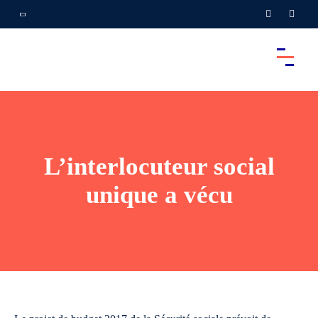
L’interlocuteur social
unique a vécu