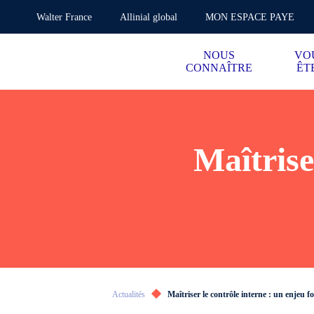
Walter France
Allinial global
MON ESPACE PAYE
NOUS
VO
CONNAÎTRE
ÊT
Maîtrise
Actualités
Maîtriser le contrôle interne : un enjeu 