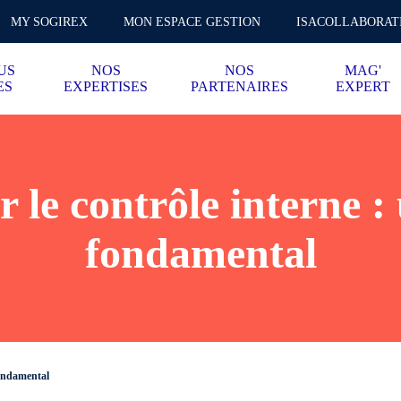
MY SOGIREX
MON ESPACE GESTION
ISACOLLABORAT
US
NOS
NOS
MAG'
ES
EXPERTISES
PARTENAIRES
EXPERT
r le contrôle interne :
fondamental
fondamental