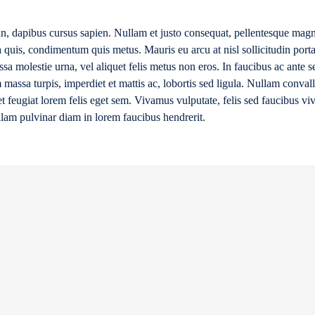
in, dapibus cursus sapien. Nullam et justo consequat, pellentesque magn
tra quis, condimentum quis metus. Mauris eu arcu at nisl sollicitudin port
sa molestie urna, vel aliquet felis metus non eros. In faucibus ac ante 
 massa turpis, imperdiet et mattis ac, lobortis sed ligula. Nullam convalli
t feugiat lorem felis eget sem. Vivamus vulputate, felis sed faucibus vive
llam pulvinar diam in lorem faucibus hendrerit.