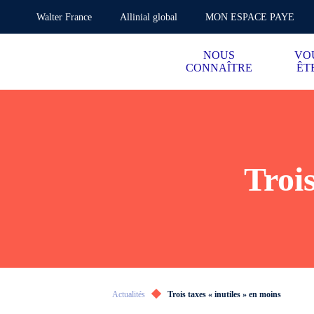
Walter France
Allinial global
MON ESPACE PAYE
NOUS
VO
CONNAÎTRE
ÊT
Trois
Actualités
Trois taxes « inutiles » en moins