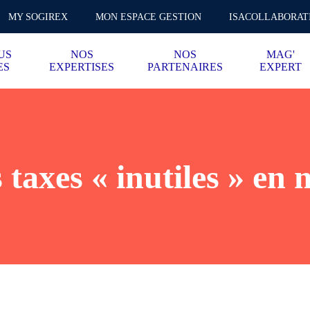
MY SOGIREX
MON ESPACE GESTION
ISACOLLABORAT
US
NOS
NOS
MAG'
ES
EXPERTISES
PARTENAIRES
EXPERT
 taxes « inutiles » en